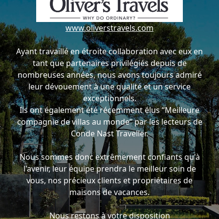
www.oliverstravels.com
Ayant travaillé en étroite collaboration avec eux en
tant que partenaires privilégiés depuis de
nombreuses années, nous avons toujours admiré
leur dévouement à une qualité et un service
exceptionnels.
Ils ont également été récemment élus “Meilleure
compagnie de villas au monde” par les lecteurs de
Conde Nast Traveller.
Nous sommes donc extrêmement confiants qu'à
l'avenir, leur équipe prendra le meilleur soin de
vous, nos précieux clients et propriétaires de
maisons de vacances.
Nous restons à votre disposition