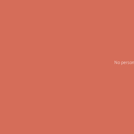
Depuis 
vacanc
Recevoi
No persona