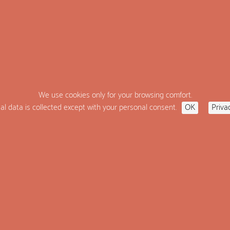
plus de 24 années, Charming Houses est spécialisé dans la location d
es luxe et charme en Provence
r directement nos offres de dernière minute
We use cookies only for your browsing comfort.
l data is collected except with your personal consent.
OK
Priva