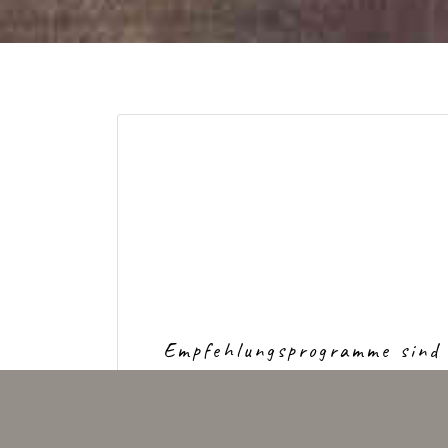
Empfehlungsprogramme sind i
Spielern die Möglichkeit, zus
Spielplattform einladen.
Crazy
und großzügigen Werbeaktio