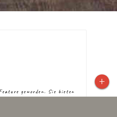
+
Feature geworden. Sie bieten
indem sie ihre Freunde auf die
as für seine spannenden Spiele
ehlungsprogramm an, mit dem