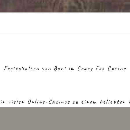
Freischalten von Boni im Crazy Fox Casino
n vielen Online-Casinos zu einem beliebten 
ätzliche Boni und Belohnungen zu verdienen, 
 Fox Casino
, ein bekanntes Online-Casino, d
nen bekannt ist, bietet ein lukratives Empf