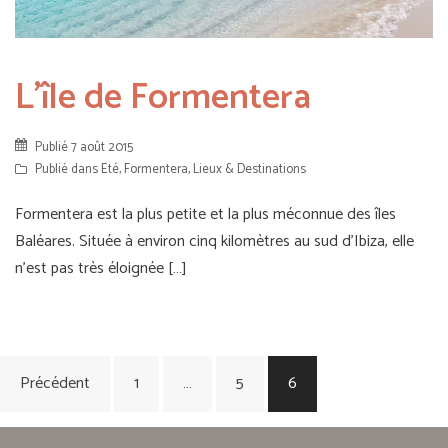
L’île de Formentera
Publié
7 août 2015
Publié dans
Eté
,
Formentera
,
Lieux & Destinations
Formentera est la plus petite et la plus méconnue des îles
Baléares. Située à environ cinq kilomètres au sud d’Ibiza, elle
n’est pas très éloignée […]
Navigation
Précédent
1
…
5
6
des
articles