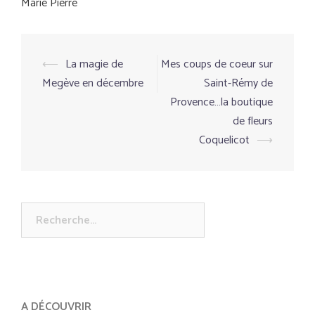
Marie Pierre
⟵
La magie de
Mes coups de coeur sur
Navigation
Megève en décembre
Saint-Rémy de
d’article
Provence…la boutique
de fleurs
Coquelicot
⟶
Rechercher :
A DÉCOUVRIR