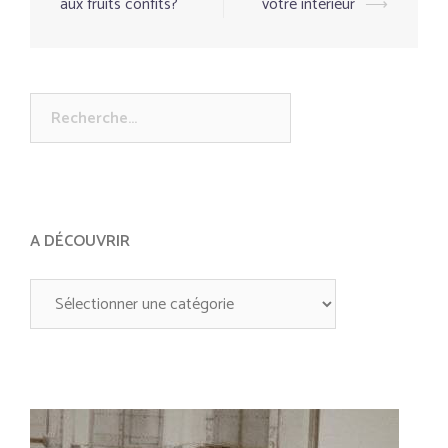
aux fruits confits?
votre intérieur
⟶
Rechercher :
A DÉCOUVRIR
A
découvrir