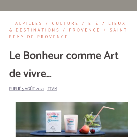
ALPILLES
CULTURE
ETÉ
LIEUX
& DESTINATIONS
PROVENCE
SAINT
REMY DE PROVENCE
Le Bonheur comme Art
de vivre…
PUBLIÉ
5 AOÛT 2021
TEAM