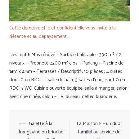
Cette demeure chic et confidentielle vous invite à la
détente et au dépaysement.
Descriptif: Mas rénové – Surface habitable : 390 m² / 2
niveaux – Propriété 2200 m² clos – Parking – Piscine de
14m x 4.5m – Terrasses / Descriptif : 10 pièces ; 4 suites
dont 0 en RDC – 1 salle de bain, 3 salles d’eau, dont 0 en
RDC, 5 WC. Cuisine ouverte équipée, salle à manger, salon
avec cheminée, salon – TV, bureau, cellier, buanderie.
⟵
Galette à la
La Maison F – un duo
Navigation
frangipane ou brioche
familial au service de
d’article