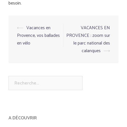
besoin.
⟵
Vacances en
VACANCES EN
Navigation
Provence, vos ballades
PROVENCE : zoom sur
d’article
en vélo
le parc national des
calanques
⟶
Rechercher :
A DÉCOUVRIR