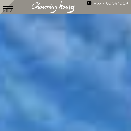
+ 33 4 90 95 10 29
MENU