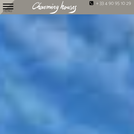
+ 33 4 90 95 10 29
MENU